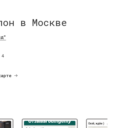
лон в Москве
нд"
 4
карте