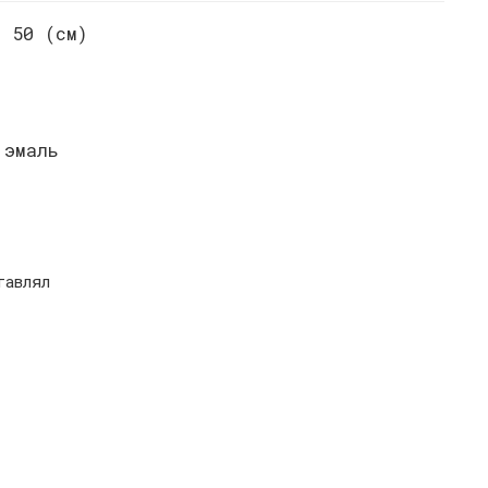
а 50 (см)
 эмаль
тавлял