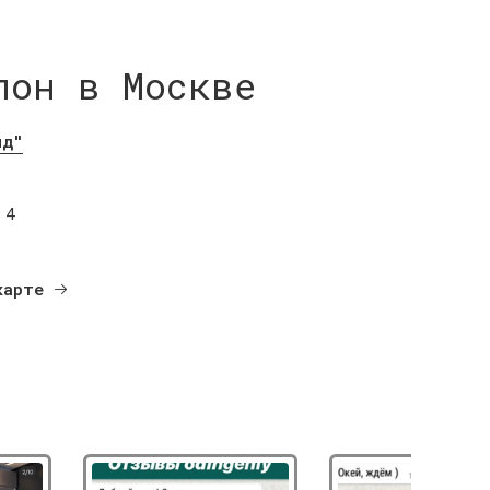
лон в Москве
нд"
 4
карте