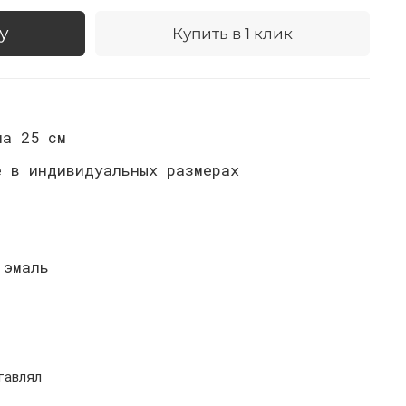
у
Купить в 1 клик
а 25 см
е в индивидуальных размерах
 эмаль
тавлял