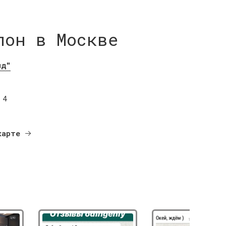
лон в Москве
нд"
 4
карте