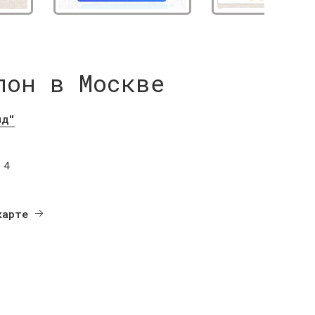
лон в Москве
нд"
 4
карте