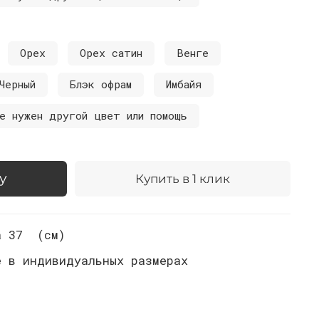
Орех
Орех сатин
Венге
Черный
Блэк офрам
Имбайя
е нужен другой цвет или помощь
у
Купить в 1 клик
а 37 (см)
е в индивидуальных размерах